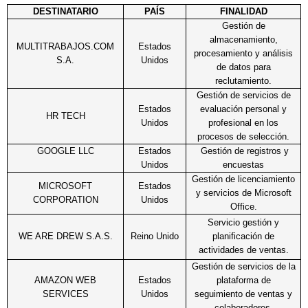
DESTINATARIO
PAÍS
FINALIDAD
Gestión de
almacenamiento,
MULTITRABAJOS.COM
Estados
procesamiento y análisis
S.A.
Unidos
de datos para
reclutamiento.
Gestión de servicios de
Estados
evaluación personal y
HR TECH
Unidos
profesional en los
procesos de selección.
GOOGLE LLC
Estados
Gestión de registros y
Unidos
encuestas
Gestión de licenciamiento
MICROSOFT
Estados
y servicios de Microsoft
CORPORATION
Unidos
Office.
Servicio gestión y
WE ARE DREW S.A.S.
Reino Unido
planificación de
actividades de ventas.
Gestión de servicios de la
AMAZON WEB
Estados
plataforma de
SERVICES
Unidos
seguimiento de ventas y
colaboradores.