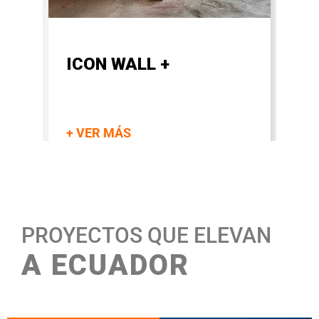
ICON WALL +
I
+ VER MÁS
+ 
PROYECTOS QUE ELEVAN
A ECUADOR