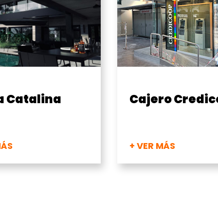
a Catalina
Cajero Credi
MÁS
+ VER MÁS