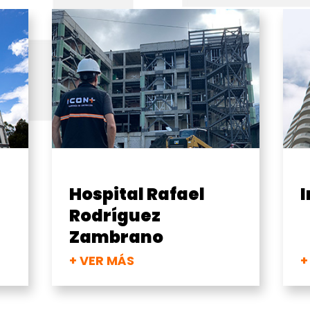
Edificio Kyria
T
+ VER MÁS
+