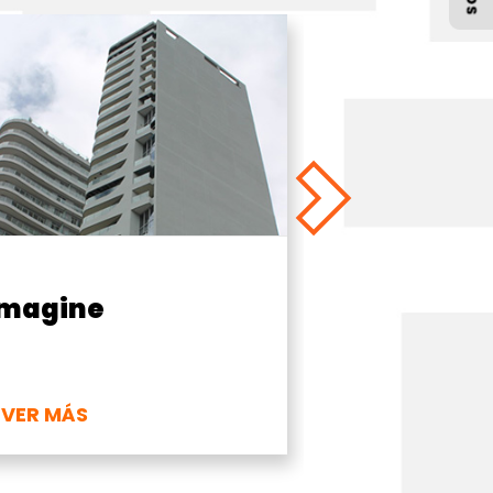
orre los Huertos
Mirador
 VER MÁS
+ VER MÁS